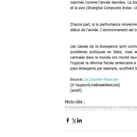
marchés comme l’année dernière. La dis
et la pire (Shanghai Composite Index -1
D’autre part, si la performance moyenne 
début de l’année. L’environnement est t
Les causes de la divergence sont connue
problèmes politiques en Italie, mais
centrales dans le monde ont monté leurs
l’opposé la réforme fiscale américaine 
pays émergents par exemple, souffrent b
Source: 
Le Courrier Financier
[if !supportLineBreakNewLine]
[endif]
Mots-clés :
Investissement
placement
guerre commercial