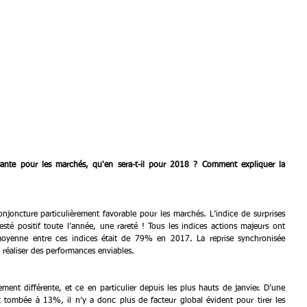
sante pour les marchés, qu'en sera-t-il pour 2018 ? Comment expliquer la 
oncture particulièrement favorable pour les marchés. L’indice de surprises 
té positif toute l’année, une rareté ! Tous les indices actions majeurs ont 
 moyenne entre ces indices était de 79% en 2017. La reprise synchronisée 
 réaliser des performances enviables.
ent différente, et ce en particulier depuis les plus hauts de janvier. D’une 
st tombée à 13%, il n’y a donc plus de facteur global évident pour tirer les 