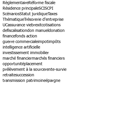
Règlementaire
Réforme fiscale
Résidence principale
SCI
SCPI
Scénarios
Statut juridique
Taxes
Thématique
Trésorerie d'entreprise
UC
assurance vie
brexit
cotisations
defiscalisation
don manuel
donation
finance
fonds action
guerre commerciale
impot
impôts
intelligence artificielle
investissement immobilier
marché financier
marchés financiers
opportunité
placement
prélèvement à la source
rente-survie
retraite
succession
transmission patrimoine
épargne