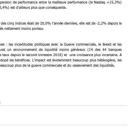
persion de performance entre la meilleure performance (le Nasdaq +15,3%) 
8,4%) est d’ailleurs plus que conséquente.
des cinq indices était de 20,0% l’année dernière, elle est de -2,2% depuis le 
rès nettement moins porteur.
s : les incertitudes politiques avec la Guerre commerciale, le Brexit et les 
 aussi un environnement de liquidité moins généreux (14 des 44 banques 
 taux depuis le second trimestre 2018) et  une croissance plus incertaine. A 
a dopé les bénéfices. L’impact est évidemment beaucoup plus hétérogène, les 
eaucoup plus de la guerre commerciale et du resserrement des liquidités.
e