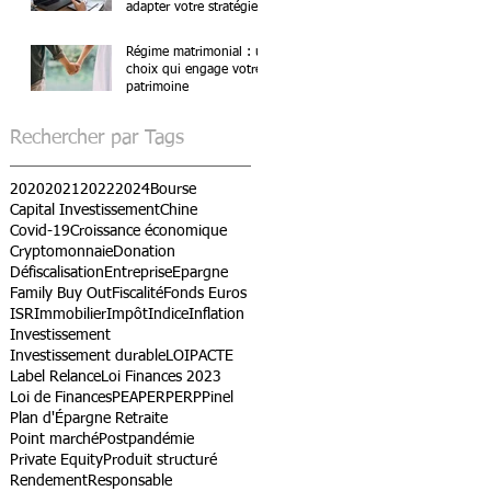
adapter votre stratégie ?
Régime matrimonial : un
choix qui engage votre
patrimoine
Rechercher par Tags
2020
2021
2022
2024
Bourse
Capital Investissement
Chine
Covid-19
Croissance économique
Cryptomonnaie
Donation
Défiscalisation
Entreprise
Epargne
Family Buy Out
Fiscalité
Fonds Euros
ISR
Immobilier
Impôt
Indice
Inflation
Investissement
Investissement durable
LOIPACTE
Label Relance
Loi Finances 2023
Loi de Finances
PEA
PER
PERP
Pinel
Plan d'Épargne Retraite
Point marché
Postpandémie
Private Equity
Produit structuré
Rendement
Responsable