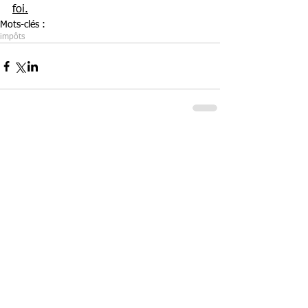
foi.
Mots-clés :
impôts
Commentaires
Rédigez un commentaire...