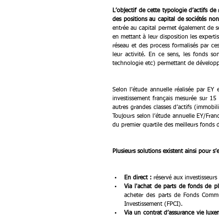
L’objectif de cette typologie d’actifs de 
des positions au capital de sociétés non
entrée au capital permet également de so
en mettant à leur disposition les expert
réseau et des process formalisés par ces
leur activité. En ce sens, les fonds so
technologie etc) permettant de développe
Selon l’étude annuelle réalisée par EY
investissement français mesurée sur 15
autres grandes classes d’actifs (immobil
Toujours selon l’étude annuelle EY/Fra
du premier quartile des meilleurs fonds 
Plusieurs solutions existent ainsi pour s
En direct :
 réservé aux investisseurs
Via l'achat de parts de fonds de p
acheter des parts de Fonds Commu
Investissement (FPCI).
Via un contrat d’assurance vie luxe