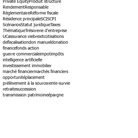
Private Equity
Produit structuré
Rendement
Responsable
Règlementaire
Réforme fiscale
Résidence principale
SCI
SCPI
Scénarios
Statut juridique
Taxes
Thématique
Trésorerie d'entreprise
UC
assurance vie
brexit
cotisations
defiscalisation
don manuel
donation
finance
fonds action
guerre commerciale
impot
impôts
intelligence artificielle
investissement immobilier
marché financier
marchés financiers
opportunité
placement
prélèvement à la source
rente-survie
retraite
succession
transmission patrimoine
épargne