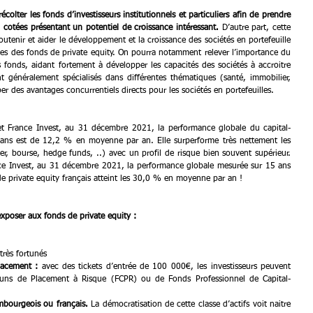
récolter les fonds d’investisseurs institutionnels et particuliers afin de prendre 
 cotées présentant un potentiel de croissance intéressant.
 D’autre part, cette 
utenir et aider le développement et la croissance des sociétés en portefeuille 
ises des fonds de private equity. On pourra notamment relever l’importance du 
 fonds, aidant fortement à développer les capacités des sociétés à accroitre 
nt généralement spécialisés dans différentes thématiques (santé, immobilier, 
r des avantages concurrentiels directs pour les sociétés en portefeuilles.
 et France Invest, au 31 décembre 2021, la performance globale du capital-
 ans est de 12,2 % en moyenne par an. Elle surperforme très nettement les 
ier, bourse, hedge funds, ..) avec un profil de risque bien souvent supérieur. 
nce Invest, au 31 décembre 2021, la performance globale mesurée sur 15 ans 
de private equity français atteint les 30,0 % en moyenne par an !
’exposer aux fonds de private equity :
 très fortunés
lacement :
 avec des tickets d’entrée de 100 000€, les investisseurs peuvent 
ns de Placement à Risque (FCPR) ou de Fonds Professionnel de Capital-
mbourgeois ou français.
 La démocratisation de cette classe d’actifs voit naitre 