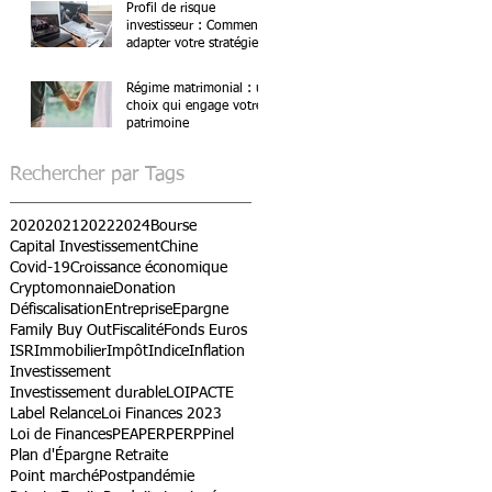
Profil de risque
investisseur : Comment
adapter votre stratégie ?
Régime matrimonial : un
choix qui engage votre
patrimoine
Rechercher par Tags
2020
2021
2022
2024
Bourse
Capital Investissement
Chine
Covid-19
Croissance économique
Cryptomonnaie
Donation
Défiscalisation
Entreprise
Epargne
Family Buy Out
Fiscalité
Fonds Euros
ISR
Immobilier
Impôt
Indice
Inflation
Investissement
Investissement durable
LOIPACTE
Label Relance
Loi Finances 2023
Loi de Finances
PEA
PER
PERP
Pinel
Plan d'Épargne Retraite
Point marché
Postpandémie