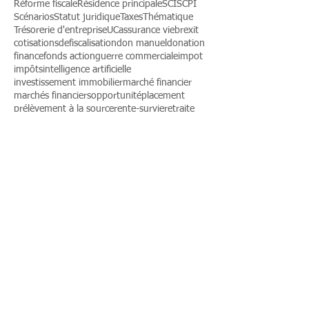
Plan d'Épargne Retraite
Point marché
Postpandémie
Private Equity
Produit structuré
Rendement
Responsable
Règlementaire
Réforme fiscale
Résidence principale
SCI
SCPI
Scénarios
Statut juridique
Taxes
Thématique
Trésorerie d'entreprise
UC
assurance vie
brexit
cotisations
defiscalisation
don manuel
donation
finance
fonds action
guerre commerciale
impot
impôts
intelligence artificielle
investissement immobilier
marché financier
marchés financiers
opportunité
placement
prélèvement à la source
rente-survie
retraite
succession
transmission patrimoine
épargne