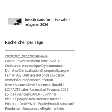
Comment créer une SCI avec ses
enfants majeurs ?
Investir dans l’or : Une valeur
refuge en 2026
Rechercher par Tags
2020
2021
2022
2024
Bourse
Capital Investissement
Chine
Covid-19
Croissance économique
Cryptomonnaie
Donation
Défiscalisation
Entreprise
Epargne
Family Buy Out
Fiscalité
Fonds Euros
ISR
Immobilier
Impôt
Indice
Inflation
Investissement
Investissement durable
LOIPACTE
Label Relance
Loi Finances 2023
Loi de Finances
PEA
PER
PERP
Pinel