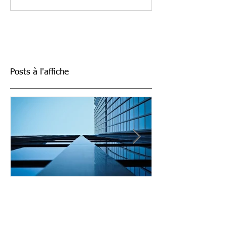
Posts à l'affiche
Coronavirus : quels
Investissemen
impacts pour les SCPI ?
une thématiqu