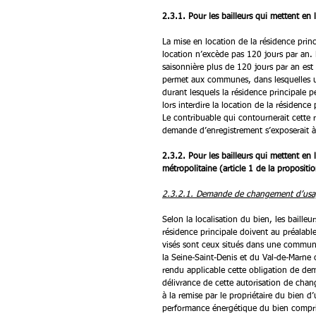
2.3.1. Pour les bailleurs qui mettent en l
La mise en location de la résidence prin
location n’excède pas 120 jours par an.
saisonnière plus de 120 jours par an est
permet aux communes, dans lesquelles un
durant lesquels la résidence principale 
lors interdire la location de la résidenc
Le contribuable qui contournerait cette re
demande d’enregistrement s’exposerait 
2.3.2. Pour les bailleurs qui mettent en 
métropolitaine (article 1 de la propositio
2.3.2.1. Demande de changement d’usa
Selon la localisation du bien, les baille
résidence principale doivent au préalab
visés sont ceux situés dans une commu
la Seine-Saint-Denis et du Val-de-Marne
rendu applicable cette obligation de de
délivrance de cette autorisation de chan
à la remise par le propriétaire du bien 
performance énergétique du bien compris