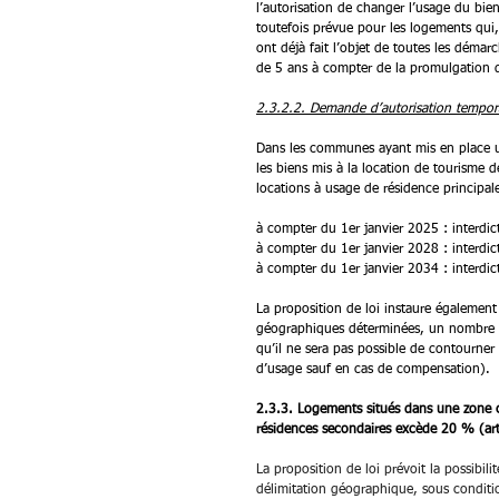
l’autorisation de changer l’usage du bien
toutefois prévue pour les logements qui, 
ont déjà fait l’objet de toutes les démar
de 5 ans à compter de la promulgation de
2.3.2.2. Demande d’autorisation tempo
Dans les communes ayant mis en place un
les biens mis à la location de tourisme 
locations à usage de résidence principale
à compter du 1er janvier 2025 : interdic
à compter du 1er janvier 2028 : interdic
à compter du 1er janvier 2034 : interdic
La proposition de loi instaure également 
géographiques déterminées, un nombre ma
qu’il ne sera pas possible de contourn
d’usage sauf en cas de compensation). 
2.3.3. Logements situés dans une zone
résidences secondaires excède 20 % (arti
La proposition de loi prévoit la possibil
délimitation géographique, sous conditio