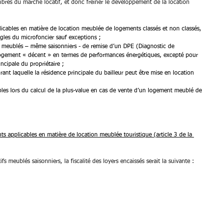
libres du marché locatif, et donc freiner le développement de la location 
icables en matière de location meublée de logements classés et non classés, 
gles du microfoncier sauf exceptions ;
s meublés – même saisonniers - de remise d’un DPE (Diagnostic de 
ogement « décent » en termes de performances énergétiques, excepté pour 
incipale du propriétaire ;
nt laquelle la résidence principale du bailleur peut être mise en location 
es lors du calcul de la plus-value en cas de vente d’un logement meublé de 
ts applicables en matière de location meublée touristique (article 3 de la 
fs meublés saisonniers, la fiscalité des loyers encaissés serait la suivante :