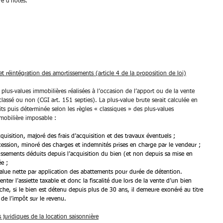
re d’hôtes.
et réintégration des amortissements (article 4 de la proposition de loi)
 plus-values immobilières réalisées à l’occasion de l’apport ou de la vente 
lassé ou non (CGI art. 151 septies). La plus-value brute serait calculée en 
 puis déterminée selon les règles « classiques » des plus-values 
mmobilière imposable :
quisition, majoré des frais d’acquisition et des travaux éventuels ;
cession, minoré des charges et indemnités prises en charge par le vendeur ;
issements déduits depuis l’acquisition du bien (et non depuis sa mise en 
ée ;
value nette par application des abattements pour durée de détention.
ter l’assiette taxable et donc la fiscalité due lors de la vente d’un bien 
he, si le bien est détenu depuis plus de 30 ans, il demeure exonéré au titre 
 de l’impôt sur le revenu.
s juridiques de la location saisonnière