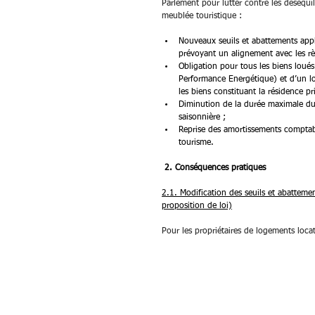
Parlement pour lutter contre les déséqui
meublée touristique :
Nouveaux seuils et abattements appl
prévoyant un alignement avec les rè
Obligation pour tous les biens loué
Performance Energétique) et d’un l
les biens constituant la résidence pr
Diminution de la durée maximale dura
saisonnière ;
Reprise des amortissements comptabl
tourisme.
2. Conséquences pratiques
2.1. Modification des seuils et abattemen
proposition de loi)
Pour les propriétaires de logements locati