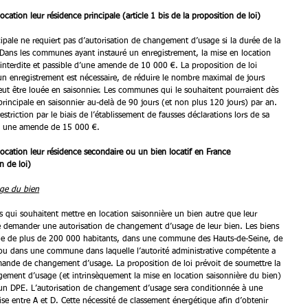
ocation leur résidence principale (article 1 bis de la proposition de loi) 
cipale ne requiert pas d’autorisation de changement d’usage si la durée de la 
 Dans les communes ayant instauré un enregistrement, la mise en location 
 interdite et passible d’une amende de 10 000 €. La proposition de loi 
 enregistrement est nécessaire, de réduire le nombre maximal de jours 
peut être louée en saisonnier. Les communes qui le souhaitent pourraient dès 
e principale en saisonnier au-delà de 90 jours (et non plus 120 jours) par an. 
striction par le biais de l’établissement de fausses déclarations lors de sa 
à une amende de 15 000 €. 
location leur résidence secondaire ou un bien locatif en France 
n de loi) 
ge du bien
urs qui souhaitent mettre en location saisonnière un bien autre que leur 
le demander une autorisation de changement d’usage de leur bien. Les biens 
ne de plus de 200 000 habitants, dans une commune des Hauts-de-Seine, de 
 ou dans une commune dans laquelle l’autorité administrative compétente a 
mande de changement d’usage. La proposition de loi prévoit de soumettre la 
gement d’usage (et intrinsèquement la mise en location saisonnière du bien) 
d’un DPE. L’autorisation de changement d’usage sera conditionnée à une 
e entre A et D. Cette nécessité de classement énergétique afin d’obtenir 