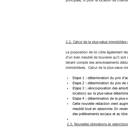
principale, ni pour la location de chamb
2.2. Calcul de la plus-value immobilière 
La proposition de loi cible également les
d’un bien meublé de tourisme qu’il soit c
tenant compte des amortissements déduits
immobilières.  Calcul de la plus-value i
Etape 1 : détermination du prix d’ac
Etape 2 : détermination du prix de 
Etape 3 : réincorporation des amort
location) sur la plus-value détermin
Etape 4 : détermination de la plus-
Cette nouvelle rédaction vient augmen
meublé loué en saisonnier. En revanc
des prélèvements sociaux et au titre
2.3. Nouvelles obligations et restriction