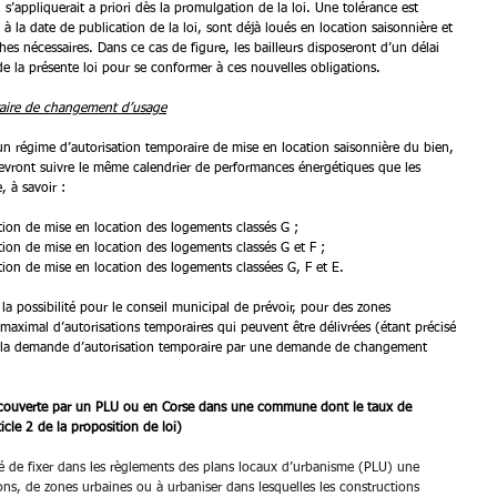
 s’appliquerait a priori dès la promulgation de la loi. Une tolérance est 
à la date de publication de la loi, sont déjà loués en location saisonnière et 
ches nécessaires. Dans ce cas de figure, les bailleurs disposeront d’un délai 
 la présente loi pour se conformer à ces nouvelles obligations. 
raire de changement d’usage
 régime d’autorisation temporaire de mise en location saisonnière du bien, 
devront suivre le même calendrier de performances énergétiques que les 
, à savoir :
tion de mise en location des logements classés G ;
tion de mise en location des logements classés G et F ;
tion de mise en location des logements classées G, F et E. 
la possibilité pour le conseil municipal de prévoir, pour des zones 
ximal d’autorisations temporaires qui peuvent être délivrées (étant précisé 
er la demande d’autorisation temporaire par une demande de changement 
 couverte par un PLU ou en Corse dans une commune dont le taux de 
cle 2 de la proposition de loi)
ité de fixer dans les règlements des plans locaux d’urbanisme (PLU) une 
ns, de zones urbaines ou à urbaniser dans lesquelles les constructions 